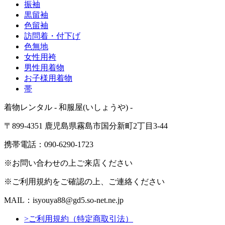
振袖
黒留袖
色留袖
訪問着・付下げ
色無地
女性用袴
男性用着物
お子様用着物
帯
着物レンタル - 和服屋(いしょうや) -
〒899-4351 鹿児島県霧島市国分新町2丁目3-44
携帯電話：090-6290-1723
※お問い合わせの上ご来店ください
※ご利用規約をご確認の上、ご連絡ください
MAIL：isyouya88@gd5.so-net.ne.jp
>ご利用規約（特定商取引法）