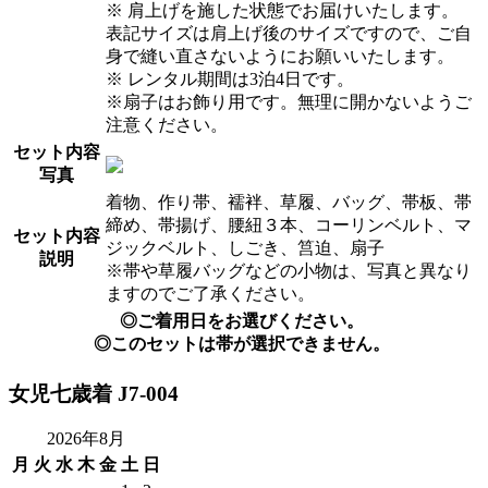
※ 肩上げを施した状態でお届けいたします。
表記サイズは肩上げ後のサイズですので、ご自
身で縫い直さないようにお願いいたします。
※ レンタル期間は3泊4日です。
※扇子はお飾り用です。無理に開かないようご
注意ください。
セット内容
写真
着物、作り帯、襦袢、草履、バッグ、帯板、帯
締め、帯揚げ、腰紐３本、コーリンベルト、マ
セット内容
ジックベルト、しごき、筥迫、扇子
説明
※帯や草履バッグなどの小物は、写真と異なり
ますのでご了承ください。
◎ご着用日をお選びください。
◎このセットは帯が選択できません。
女児七歳着 J7-004
2026年8月
月
火
水
木
金
土
日