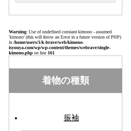
Warning
: Use of undefined constant kimono - assumed
'kimono' (this will throw an Error in a future version of PHP)
in
/home/users/1/k-brave/web/kimono-
isyouya.com/wp/wp-content/themes/webrave/single-
kimono.php
on line
161
着物の種類
振袖