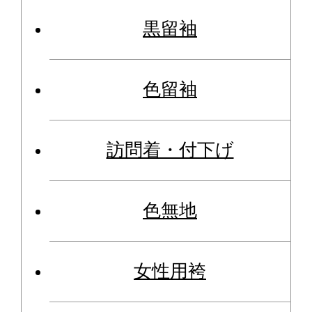
黒留袖
色留袖
訪問着・付下げ
色無地
女性用袴