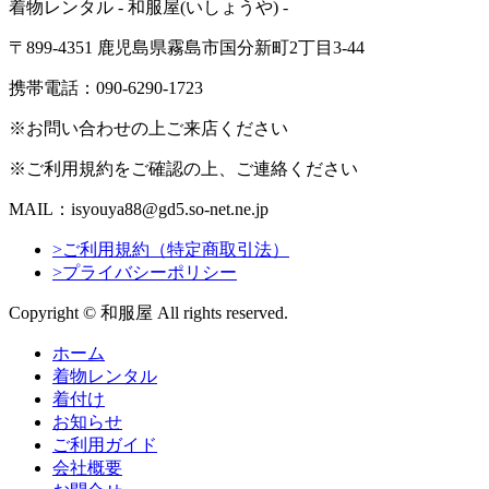
着物レンタル - 和服屋(いしょうや) -
〒899-4351 鹿児島県霧島市国分新町2丁目3-44
携帯電話：090-6290-1723
※お問い合わせの上ご来店ください
※ご利用規約をご確認の上、ご連絡ください
MAIL：isyouya88@gd5.so-net.ne.jp
>ご利用規約（特定商取引法）
>プライバシーポリシー
Copyright © 和服屋 All rights reserved.
ホーム
着物レンタル
着付け
お知らせ
ご利用ガイド
会社概要